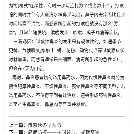
为“机枪式”连续性，有时一次可连打数个或者数十个，打喷
嚏的同时并伴有大量清水样鼻涕流出，鼻子内奇痒无比且长
时间堵塞不通气，而感冒所引起的打喷嚏就没有那么“厉
害”，且常伴随发烧、喉咙发炎、咳嗽、嗓子疼痛等症状。
三看诱因：过敏性鼻炎的发生是有规律性的，如遇季节
更替、气候骤变;接触尘 螨、花粉、动物皮毛等过敏源症状
时就加重，而感冒通常是由细菌、病毒所引起的急性炎症，
但会在7天内自愈。
同时，鼻炎患者切勿滥用鼻药水，因为仅慢性鼻炎就分为
慢性肥厚性鼻炎、干燥性鼻炎、萎缩性鼻炎等不同类型，若
滥用鼻药水，不仅得不到有效治疗，还会形成药物性鼻炎，
甚至产生鼻窦炎、鼻息肉等严重并发症。
上一篇：
流感秋冬早预防
下一篇：
癌症防控——共同参与，成就奇迹