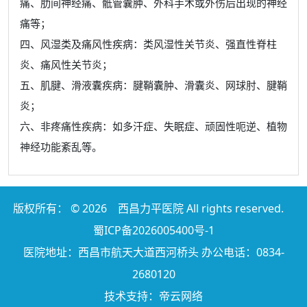
痛、肋间神经痛、骶管囊肿、外科手术或外伤后出现的神经
痛等；
四、风湿类及痛风性疾病：类风湿性关节炎、强直性脊柱
炎、痛风性关节炎；
五、肌腱、滑液囊疾病：腱鞘囊肿、滑囊炎、网球肘、腱鞘
炎；
六、非疼痛性疾病：如多汗症、失眠症、顽固性呃逆、植物
神经功能紊乱等。
版权所有： © 2026
西昌力平医院
All rights reserved.
蜀ICP备2026005400号-1
医院地址：西昌市航天大道西河桥头 办公电话：0834-
2680120
技术支持：帝云网络